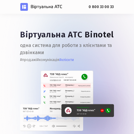
0 800 33 00 33
Віртуальна АТС Binotel
#дзвінки
#інтеграція
одна система для роботи з клієнтами та
#сервіс
дзвінками
#клієнти
#продажі
#комунікація
#автоматизація
#повідомлення