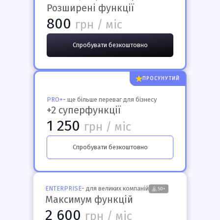
Розширені функції
800
грн / міс
Спробувати безкоштовно
ПРОСУНУТИЙ
PRO+
- ще більше переваг для бізнесу
+2 суперфункції
1 250
грн / міс
Спробувати безкоштовно
ENTERPRISE
- для великих компаній
Максимум функцій
2 600
грн / міс