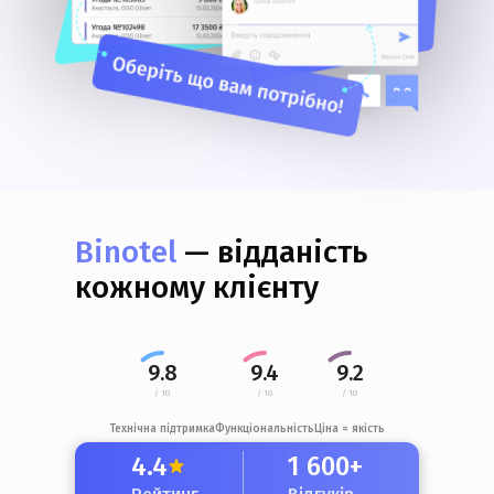
Binotel
— відданість
кожному клієнту
9.8
9.4
9.2
/ 10
/ 10
/ 10
Технічна підтримка
Функціональність
Ціна = якість
4.4
1 600+