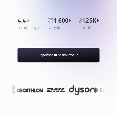
4.4
1 600+
25К+
Оцінка Google
Відгуків
Клієнтів
Спробувати безкоштовно